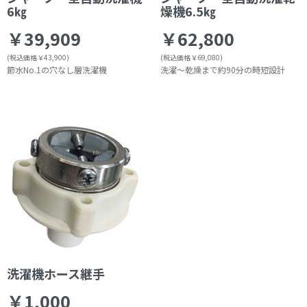
6㎏
燥機6.5㎏
￥39,909
￥62,800
(税込価格￥43,900)
(税込価格￥69,080)
節水No.1の穴なし層洗濯機
洗濯～乾燥まで約90分の時短設計
洗濯機ホース継手
￥1,000