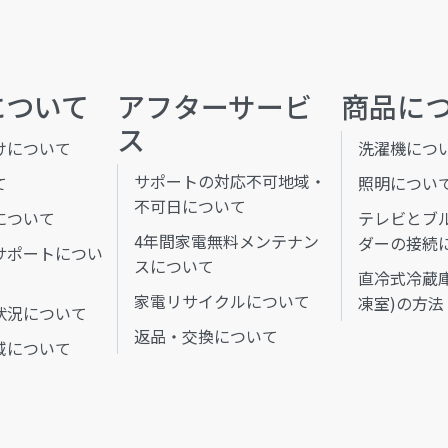
について
アフターサービ
商品に
ス
けについて
洗濯機につ
サポートの対応不可地域・
て
照明につい
不可日について
について
テレビとブ
4年間家電無料メンテナン
ダーの接続
サポートについ
スについて
直冷式冷蔵
家電リサイクルについて
凍室)の方法
状況について
返品・交換について
域について