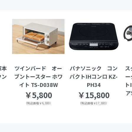
庫本
ツインバード オー
パナソニック コン
ス
ウン
ブントースター ホワ
パクトIHコンロ KZ-
ー
イト TS-D038W
PH34
ト
ア
￥5,800
￥15,800
（税込価格￥6,380）
（税込価格￥17,380）