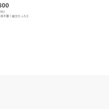
800
80)
具不要！組立たった3