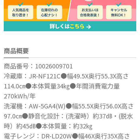
商品概要
商品番号：10026009701
冷蔵庫：JR-NF121C●幅49.5X奥行55.3X高さ
114.0㎝●本体質量34㎏●年間消費電力量
270kWh/年
洗濯機：AW-5GA4(W)●幅55.5X奥行56.0X高さ
97.0㎝●静音化設計：(洗濯時）約37㏈・(脱水
時）約45㏈●本体質量：約32㎏
電子レンジ：DR-LD20W●幅46X奥行35X高さ