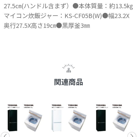
27.5㎝(ハンドル含まず）●本体質量：約13.5㎏
マイコン炊飯ジャー：KS-CF05B(W)●幅23.2X
奥行27.5X高さ19㎝●黒厚釜3㎜
関連商品