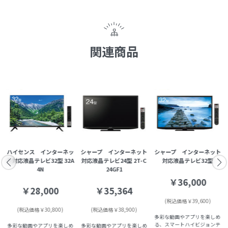
関連商品
ッ
ハイセンス インターネッ
シャープ インターネット
シャープ インターネット
A
ト対応液晶テレビ32型 32A
対応液晶テレビ24型 2T-C
対応液晶テレビ32型
4N
24GF1
￥36,000
￥28,000
￥35,364
(税込価格￥39,600)
(税込価格￥30,800)
(税込価格￥38,900)
多彩な動画やアプリを楽しめ
る、スマートハイビジョンテ
多彩な動画やアプリを楽しめ
多彩な動画やアプリを楽しめ