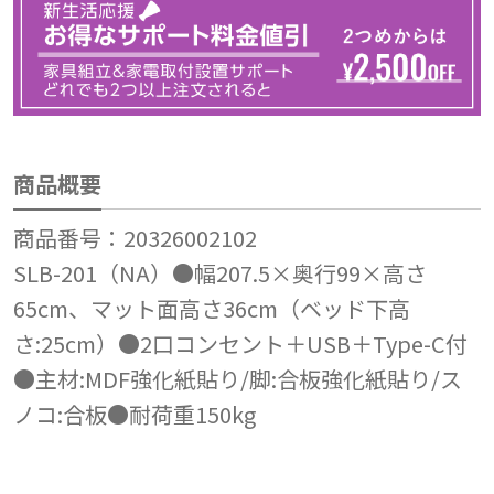
商品概要
商品番号：20326002102
SLB-201（NA）●幅207.5×奥行99×高さ
65cm、マット面高さ36cm（ベッド下高
さ:25cm）●2口コンセント＋USB＋Type-C付
●主材:MDF強化紙貼り/脚:合板強化紙貼り/ス
ノコ:合板●耐荷重150kg