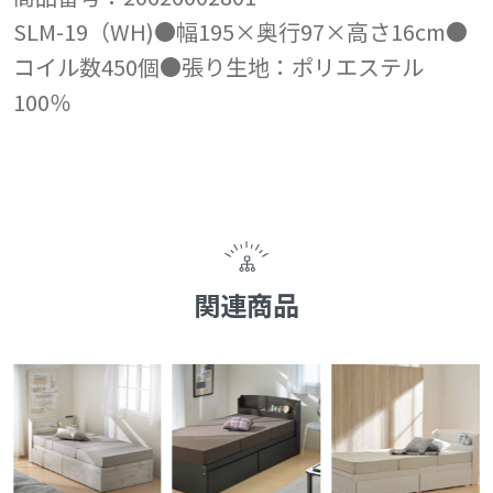
SLM-19（WH)●幅195×奥行97×高さ16cm●
コイル数450個●張り生地：ポリエステル
100％
関連商品