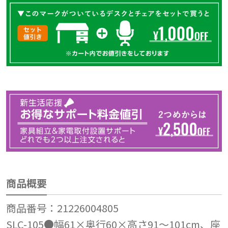
商品概要
商品番号：21226004805
SLC-105●幅61×奥行60×高さ91～101cm、座