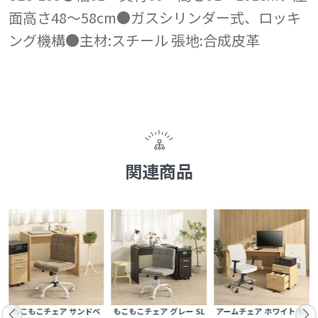
面高さ48～58cm●ガスシリンダー式、ロッキ
ング機構●主材:スチール 張地:合成皮革
関連商品
ー
もこもこチェア サンドベ
もこもこチェア グレー SL
アームチェア ホワイト SL