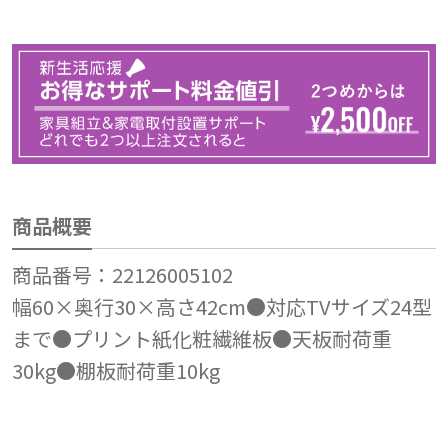
商品概要
商品番号：22126005102
幅60×奥行30×高さ42cm●対応TVサイズ24型
まで●プリント紙化粧繊維板●天板耐荷重
30kg●棚板耐荷重10kg