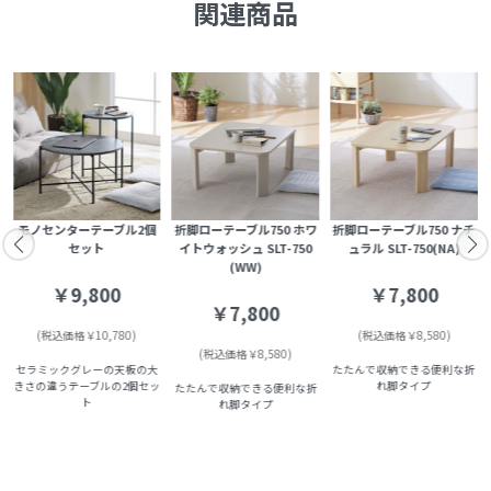
関連商品
G
モノセンターテーブル2個
折脚ローテーブル750 ホワ
折脚ローテーブル750 ナチ
セット
イトウォッシュ SLT-750
ュラル SLT-750(NA)
(WW)
￥9,800
￥7,800
￥7,800
(税込価格￥10,780)
(税込価格￥8,580)
(税込価格￥8,580)
セラミックグレーの天板の大
たたんで収納できる便利な折
きさの違うテーブルの2個セッ
れ脚タイプ
たたんで収納できる便利な折
ト
れ脚タイプ