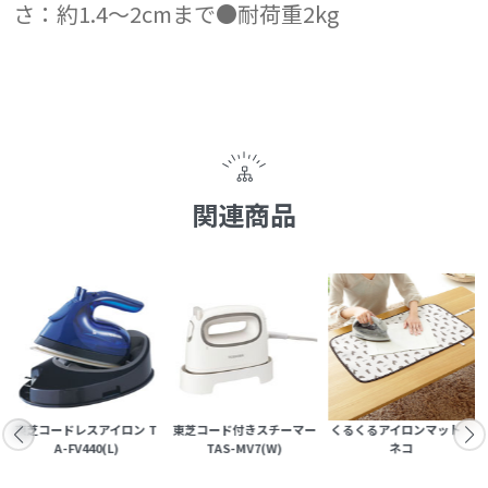
さ：約1.4～2cmまで●耐荷重2kg
関連商品
ア
東芝コードレスアイロン T
東芝コード付きスチーマー
くるくるアイロンマット
A-FV440(L)
TAS-MV7(W)
ネコ