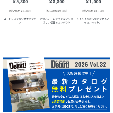
￥5,800
￥8,800
￥1,000
(税込価格￥6,380)
(税込価格￥9,680)
(税込価格￥1,100)
コードレスで使い勝手バツグ
連続スチームでサッとシワの
くるくる丸めて収納できるア
ン
ばし。軽量＆コンパクト
イロンマット。