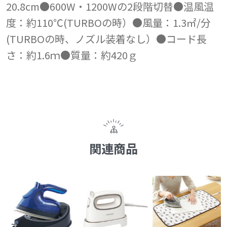
20.8cm●600W・1200Wの2段階切替●温風温
度：約110℃(TURBOの時）●風量：1.3㎡/分
(TURBOの時、ノズル装着なし）●コード長
さ：約1.6ｍ●質量：約420ｇ
関連商品