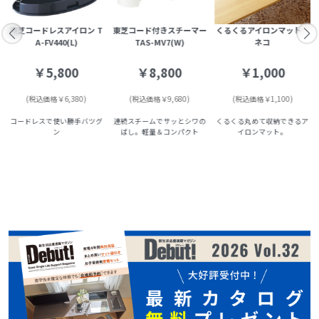
ア
東芝コードレスアイロン T
東芝コード付きスチーマー
くるくるアイロンマット
A-FV440(L)
TAS-MV7(W)
ネコ
￥5,800
￥8,800
￥1,000
(税込価格￥6,380)
(税込価格￥9,680)
(税込価格￥1,100)
コードレスで使い勝手バツグ
連続スチームでサッとシワの
くるくる丸めて収納できるア
ン
ばし。軽量＆コンパクト
イロンマット。