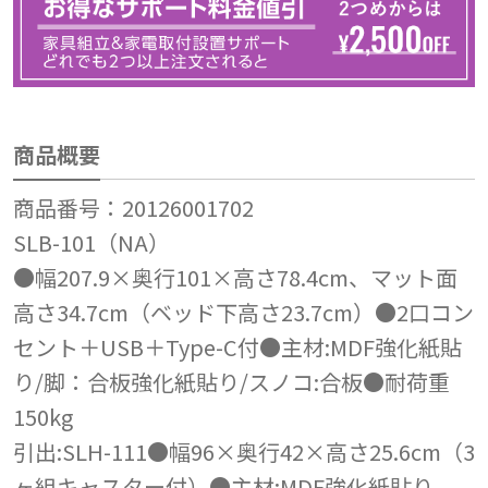
商品概要
商品番号：20126001702
SLB-101（NA）
●幅207.9×奥行101×高さ78.4cm、マット面
高さ34.7cm（ベッド下高さ23.7cm）●2口コン
セント＋USB＋Type-C付●主材:MDF強化紙貼
り/脚：合板強化紙貼り/スノコ:合板●耐荷重
150kg
引出:SLH-111●幅96×奥行42×高さ25.6cm（3
ヶ組キャスター付）●主材:MDF強化紙貼り