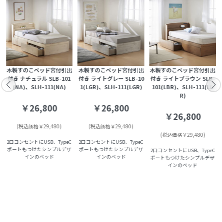
出
木製すのこベッド宮付引出
木製すのこベッド宮付引出
木製すのこベッド宮付引出
S
付き ナチュラル SLB-101
付き ライトグレー SLB-10
付き ライトブラウン SLB-
(NA)、SLH-111(NA)
1(LGR)、SLH-111(LGR)
101(LBR)、SLH-111(LB
R)
￥26,800
￥26,800
￥26,800
(税込価格￥29,480)
(税込価格￥29,480)
(税込価格￥29,480)
2口コンセントにUSB、TypeC
2口コンセントにUSB、TypeC
ポートもつけたシンプルデザ
ポートもつけたシンプルデザ
C
2口コンセントにUSB、TypeC
インのベッド
インのベッド
ポートもつけたシンプルデザ
インのベッド