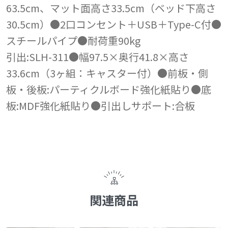
63.5cm、マット面高さ33.5cm（ベッド下高さ
30.5cm）●2口コンセント＋USB＋Type-C付●
スチールパイプ●耐荷重90kg
引出:SLH-311●幅97.5×奥行41.8×高さ
33.6cm（3ヶ組：キャスター付）●前板・側
板・後板:パーティクルボード強化紙貼り●底
板:MDF強化紙貼り●引出しサポート:合板
関連商品