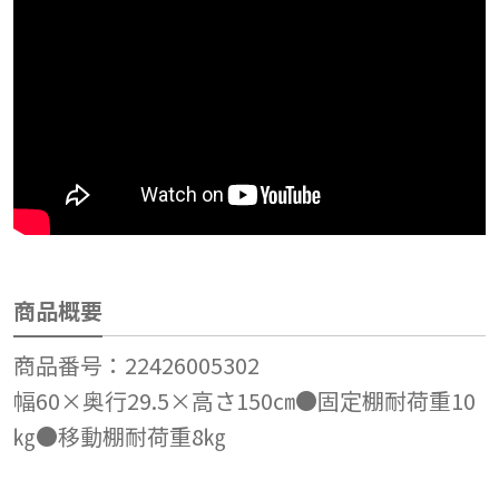
商品概要
商品番号：22426005302
幅60×奥行29.5×高さ150㎝●固定棚耐荷重10
㎏●移動棚耐荷重8㎏