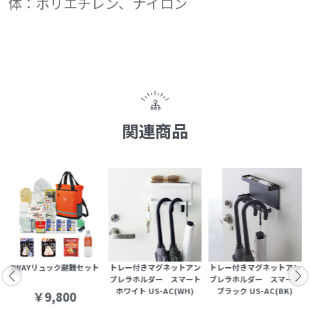
体：ポリエチレン、ナイロン
関連商品
ッ
2WAYリュック避難セット
トレー付きマグネットアン
トレー付きマグネットアン
ブレラホルダー スマート
ブレラホルダー スマート
ホワイト US-AC(WH)
ブラック US-AC(BK)
￥9,800