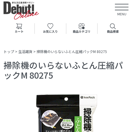
MENU
カート
お気に入り
商品カテゴリ
商品検索
トップ
>
生活雑貨
>
掃除機のいらないふとん圧縮パックM 80275
掃除機のいらないふとん圧縮パ
ックM 80275