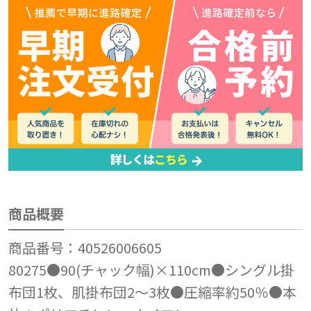
商品概要
商品番号：40526006605
80275●90(チャック幅)×110cm●シングル掛
布団1枚、肌掛布団2～3枚●圧縮率約50％●本