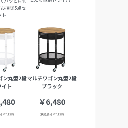
てパッと片付
お掃除5点セ
ット
ゴン丸型2段
マルチワゴン丸型2段
ワイト
ブラック
,480
￥6,480
￥7,128)
(税込価格￥7,128)