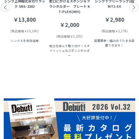
シ
シンク上伸縮式水切りラッ
蛇口にかけるスポンジ＆ブ
シンク下フリーラック1段
F
ク SNS-2302
ラシホルダー プレート K
MT1-EX
T-PLEH(WH)
￥13,800
￥2,980
￥2,000
(税込価格￥15,180)
(税込価格￥3,278)
(税込価格￥2,200)
シンク上を有効活用
設置簡単！組み立てたまま設
置できます！
蛇口を挟んで取り付け！スタ
イリッシュなスポンジホルダ
ー