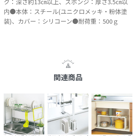
ク：深さ約13㎝以上、スポンジ：厚さ3.5㎝以
内●本体：スチール(ユニクロメッキ・粉体塗
装)、カバー：シリコーン●耐荷重：500ｇ
関連商品