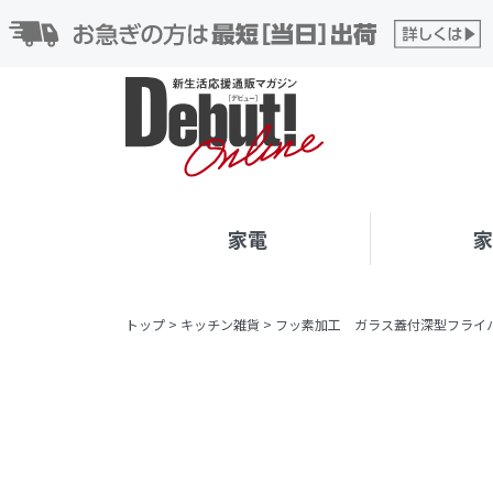
家電
トップ
>
キッチン雑貨
>
フッ素加工 ガラス蓋付深型フライパン 