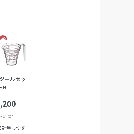
ツールセッ
トB
,200
￥1,320)
で計量しやす