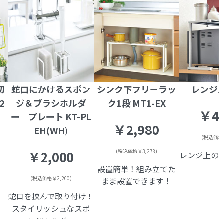
切
蛇口にかけるスポン
シンク下フリーラッ
レンジ
2
ジ＆ブラシホルダ
ク1段 MT1-EX
￥4
ー プレート KT-PL
￥2,980
EH(WH)
(税込価格
(税込価格￥3,278)
￥2,000
レンジ上の
用
設置簡単！組み立てた
(税込価格￥2,200)
まま設置できます！
蛇口を挟んで取り付け！
スタイリッシュなスポ