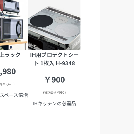
上ラック
IH用プロテクトシー
ト 1枚入 H-9348
,980
￥900
￥5,478)
(税込価格￥990)
スペース倍増
IHキッチンの必需品