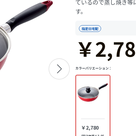
ているので蒸し焼き等
す。
指定日宅配
￥2,78
カラーバリエーション：
￥2,780
(税込価格￥3,05