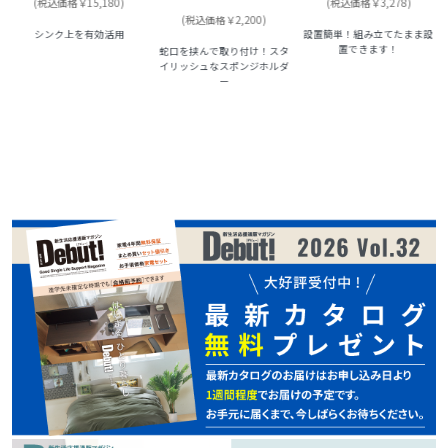
(税込価格￥15,180)
(税込価格￥3,278)
(税込価格￥2,200)
シンク上を有効活用
設置簡単！組み立てたまま設
置できます！
蛇口を挟んで取り付け！スタ
イリッシュなスポンジホルダ
ー