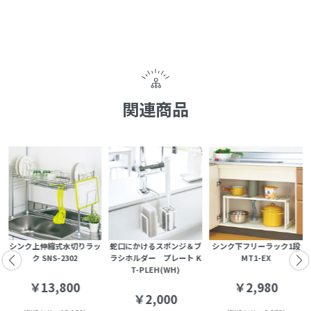
関連商品
シ
シンク上伸縮式水切りラッ
蛇口にかけるスポンジ＆ブ
シンク下フリーラック1段
F
ク SNS-2302
ラシホルダー プレート K
MT1-EX
T-PLEH(WH)
￥13,800
￥2,980
￥2,000