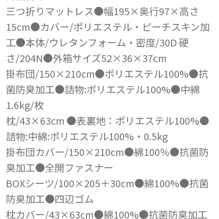
三つ折りマットレス●幅195×奥行97×高さ
15cm●カバー/ポリエステル・ピーチスキン加
工●本体/ウレタンフォーム・密度/30D 硬
さ/204N●外箱サイズ52×36×37cm
掛布団/150×210cm●ポリエステル100%●抗
菌防臭加工●詰物:ポリエステル100%●中綿
1.6kg/枚
枕/43×63cm ●表裏地：ポリエステル100%●
詰物:中綿:ポリエステル100%・0.5kg
掛布団カバー/150×210cm●綿100％●抗菌防
臭加工●全開ファスナー
BOXシーツ/100×205＋30cm●綿100%●抗菌
防臭加工●四辺ゴム
枕カバー/43×63cm●綿100%●抗菌防臭加工