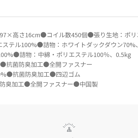
7×高さ16cm●コイル数450個●張り生地：ポリ
リエステル100%●詰物：ホワイトダックダウン70%、
100%●詰物：中綿・ポリエステル100％、0.5kg
00%●抗菌防臭加工●全開ファスナー
綿100%●抗菌防臭加工●四辺ゴム
●抗菌防臭加工●全開ファスナー●中国製