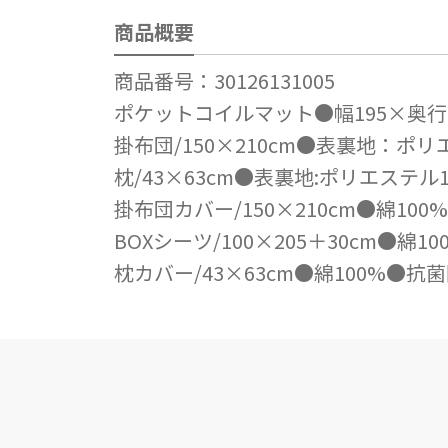
商品概要
商品番号：30126131005
ポケットコイルマット●幅195×奥行9
掛布団/150×210cm●表裏地：ポ
枕/43×63cm●表裏地:ポリエステル
掛布団カバー/150×210cm●綿1
BOXシーツ/100×205＋30cm●
枕カバー/43×63cm●綿100%