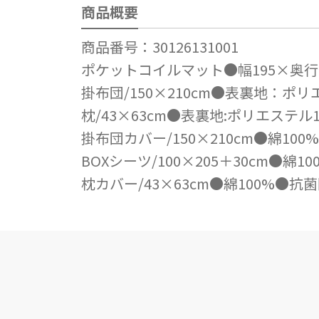
商品概要
商品番号：30126131001
ポケットコイルマット●幅195×奥行9
掛布団/150×210cm●表裏地：ポ
枕/43×63cm●表裏地:ポリエステル
掛布団カバー/150×210cm●綿1
BOXシーツ/100×205＋30cm●
枕カバー/43×63cm●綿100%