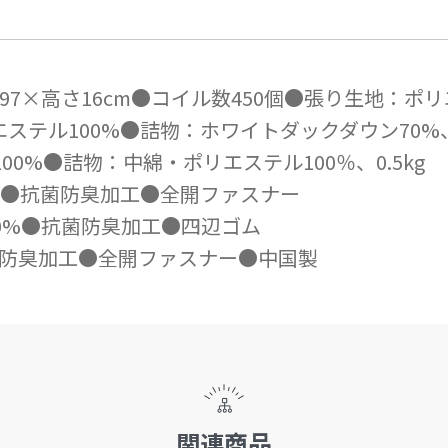
7×高さ16cm●コイル数450個●張り生地：ポリ
リエステル100%●詰物：ホワイトダックダウン70%、
100%●詰物：中綿・ポリエステル100％、0.5kg
00%●抗菌防臭加工●全開ファスナー
綿100%●抗菌防臭加工●四辺ゴム
●抗菌防臭加工●全開ファスナー●中国製
関連商品