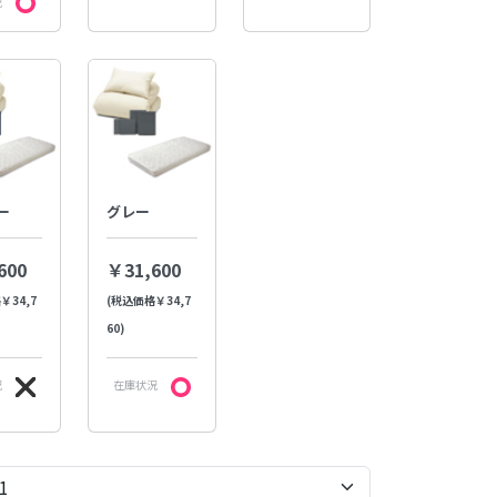
況
ー
グレー
600
￥31,600
￥34,7
(税込価格￥34,7
60)
況
在庫状況