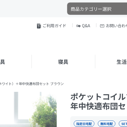
ご利用ガイド
Q&A
お問い合わ
家具
寝具
生活
ホワイト）＋年中快適布団セット ブラウン
ポケットコイル
年中快適布団セ
指定日宅配
無料宅配
SE