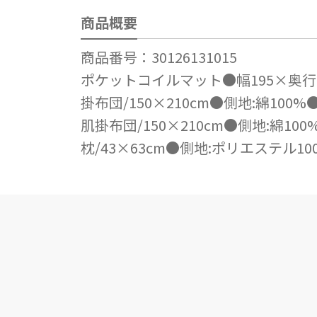
商品概要
商品番号：30126131015
ポケットコイルマット●幅195×奥行9
掛布団/150×210cm●側地:綿100
肌掛布団/150×210cm●側地:綿10
枕/43×63cm●側地:ポリエステル10