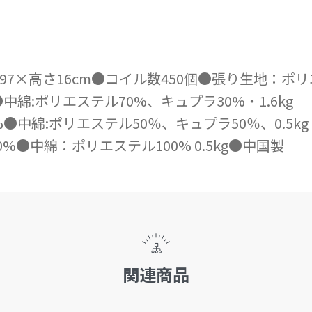
7×高さ16cm●コイル数450個●張り生地：ポリ
%●中綿:ポリエステル70%、キュプラ30%・1.6kg
0%●中綿:ポリエステル50％、キュプラ50％、0.5kg
0%●中綿：ポリエステル100% 0.5kg●中国製
関連商品